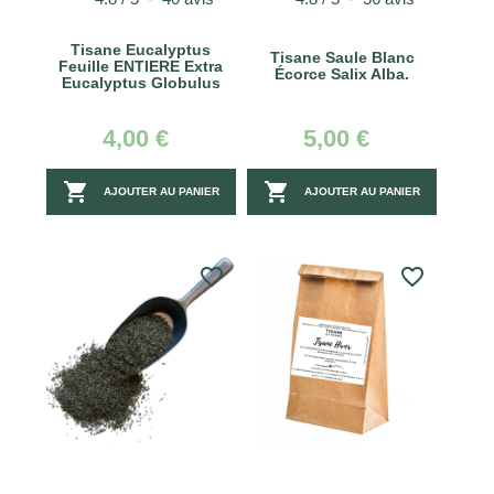
Tisane Eucalyptus
Tisane Saule Blanc
Feuille ENTIERE Extra
Écorce Salix Alba.
Eucalyptus Globulus
4,00 €
5,00 €


AJOUTER AU PANIER
AJOUTER AU PANIER
favorite_border
favorite_border