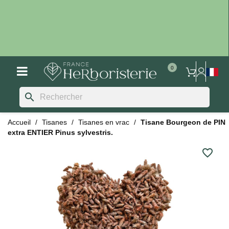
search
Accueil
Tisanes
Tisanes en vrac
Tisane Bourgeon de PIN
extra ENTIER Pinus sylvestris.
favorite_border