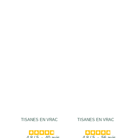
TISANES EN VRAC
TISANES EN VRAC
4.8
/
5
-
40
avis
4.8
/
5
-
56
avis