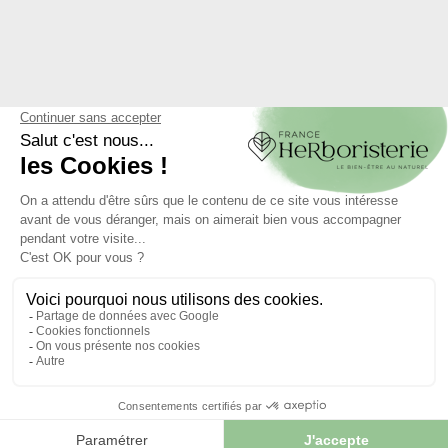
TISANES DE PLANTES
TISANES EN VRAC
EN MÉLANGE
4.8
/
5
-
91
avis
4.8
/
5
-
89
avis
Tisane Thym De
Provence Feuille
ENTIERE .Thymus
Tisane Anti-Rhumes