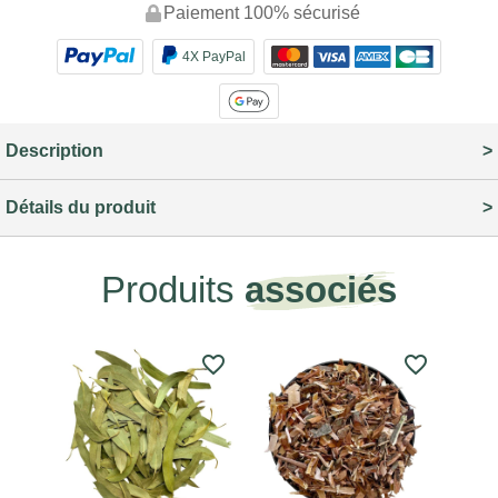
Paiement 100% sécurisé
4X PayPal
Description
Détails du produit
Produits
associés
favorite_border
favorite_border