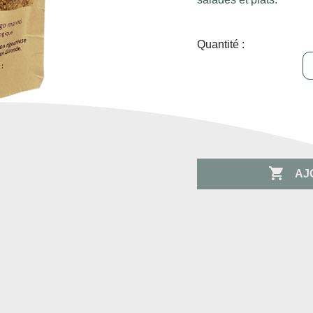
Quantité :

AJ