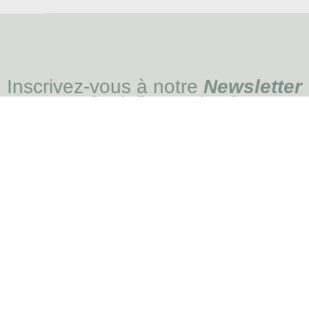
Inscrivez-vous à notre
Newsletter
et profitez d' offres exceptionnelles
JE M'INSC
MENU
Blog
Soin des chiens