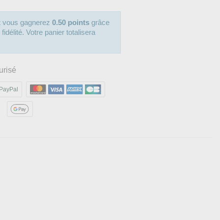
it vous gagnerez
0.50 points
grâce
délité. Votre panier totalisera
urisé
PayPal