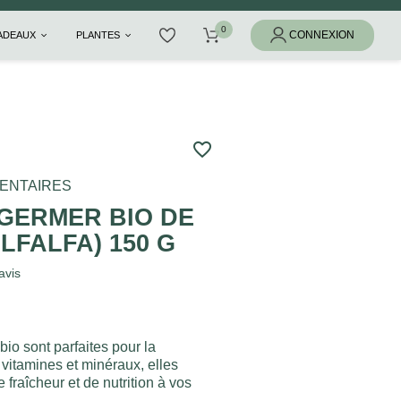
CADEAUX
PLANTES
favorite_border
ENTAIRES
 GERMER BIO DE
LFALFA) 150 G
avis
bio sont parfaites pour la
vitamines et minéraux, elles
 fraîcheur et de nutrition à vos