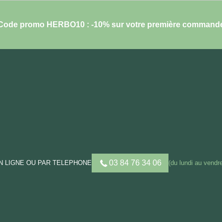
Code promo HERBO10 : -10% sur votre première command
03 84 76 34 06
 LIGNE OU PAR TELEPHONE
(du lundi au vendre