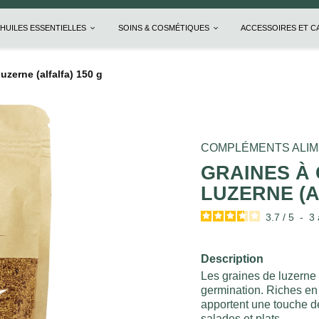
HUILES ESSENTIELLES
SOINS & COSMÉTIQUES
ACCESSOIRES ET 
zerne (alfalfa) 150 g
COMPLÉMENTS ALIM
GRAINES À
LUZERNE (A
3.7
/
5
-
3
Description
Les graines de luzerne 
germination. Riches en 
apportent une touche de
salades et plats.