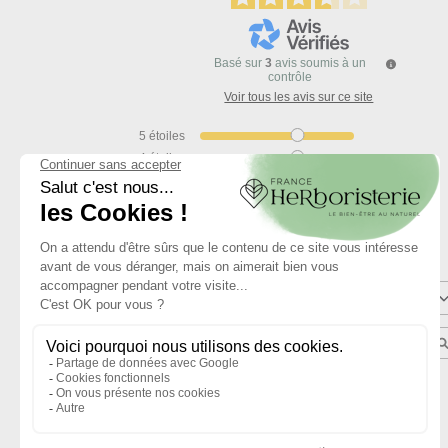
Basé sur
3
avis soumis à un
contrôle
Voir tous les avis sur ce site
5
étoiles
4
étoiles
3
étoiles
2
étoiles
1
étoile
Trier les avis