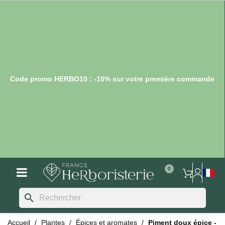
Code promo HERBO10 : -10% sur votre première commande
search
Accueil
Plantes
Épices et aromates
Piment doux épice -