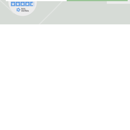
FRANCE HERBORISTERIE
5001 F RUE DE LA CORNE JACQUOT BOU
ZI LE DURGEON
70000 Noidans les Vesoul
03 84 76 34 06