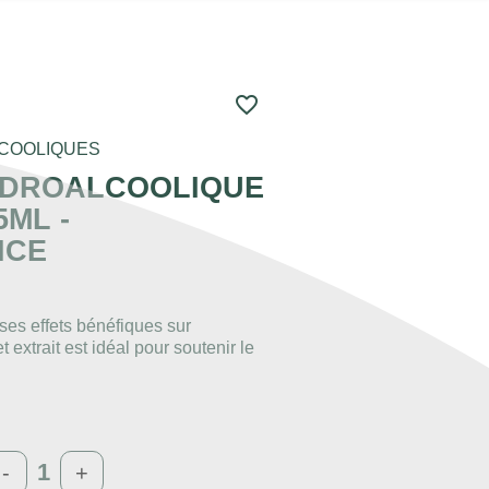
favorite_border
COOLIQUES
YDROALCOOLIQUE
5ML -
NCE
ses effets bénéfiques sur
t extrait est idéal pour soutenir le
-
+