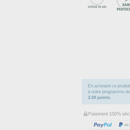
En achetant ce produ
à notre programme de fi
2.09 points
.
Paiement 100% séc
4X 