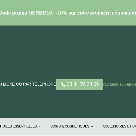
Code promo HERBO10 : -10% sur votre première command
03 84 76 34 06
 LIGNE OU PAR TELEPHONE
(du lundi au vendre
HUILES ESSENTIELLES
SOINS & COSMÉTIQUES
ACCESSOIRES ET 