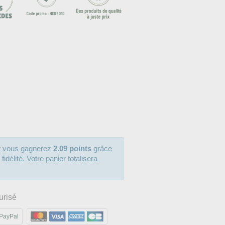
it vous gagnerez
2.09 points
grâce
délité. Votre panier totalisera
urisé
PayPal