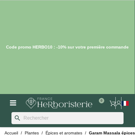
Code promo HERBO10 : -10% sur votre première commande
search
Accueil
Plantes
Épices et aromates
Garam Massala épices