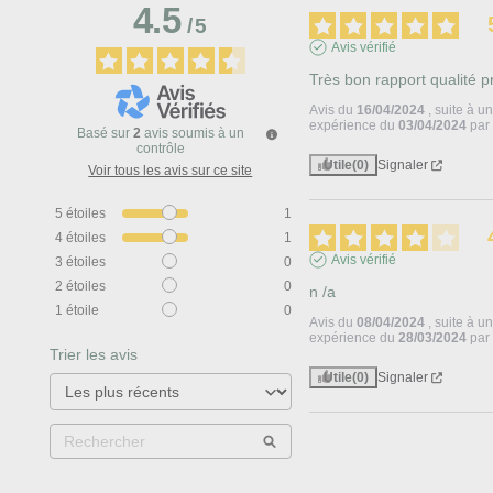
4.5
/
5
Avis vérifié
Très bon rapport qualité pr
Avis du
16/04/2024
, suite à u
expérience du
03/04/2024
pa
Basé sur
2
avis soumis à un
contrôle
Utile
(0)
Signaler
Voir tous les avis sur ce site
5
étoiles
1
4
étoiles
1
Avis vérifié
3
étoiles
0
2
étoiles
0
n /a
1
étoile
0
Avis du
08/04/2024
, suite à u
expérience du
28/03/2024
pa
Trier les avis
Utile
(0)
Signaler