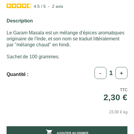
4.5
/
5
-
2
avis
Description
Le Garam Masala est un mélange d'épices aromatiques
originaire de l'Inde, et son nom se traduit littéralement
par "mélange chaud" en hindi.
Sachet de 100 grammes.
-
+
Quantité :
TTC
2,30 €
23,00 € kg

AJOUTER AU PANIER